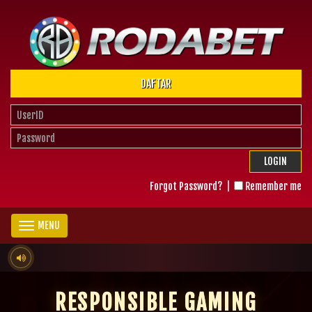
DAFTAR
LOGIN
Forgot Password?
|
Remember me
MENU
RESPONSIBLE GAMING