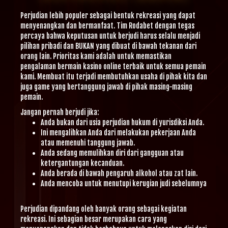
Perjudian lebih populer sebagai bentuk rekreasi yang dapat
menyenangkan dan bermanfaat. Tim Rodabet dengan tegas
percaya bahwa keputusan untuk berjudi harus selalu menjadi
pilihan pribadi dan BUKAN yang dibuat di bawah tekanan dari
orang lain. Prioritas kami adalah untuk memastikan
pengalaman bermain kasino online terbaik untuk semua pemain
kami. Membuat itu terjadi membutuhkan usaha di pihak kita dan
juga game yang bertanggung jawab di pihak masing-masing
pemain.
Jangan pernah berjudi jika:
Anda bukan dari usia perjudian hukum di yurisdiksi Anda.
Ini mengalihkan Anda dari melakukan pekerjaan Anda
atau memenuhi tanggung jawab.
Anda sedang memulihkan diri dari gangguan atau
ketergantungan kecanduan.
Anda berada di bawah pengaruh alkohol atau zat lain.
Anda mencoba untuk menutupi kerugian judi sebelumnya
Perjudian dipandang oleh banyak orang sebagai kegiatan
rekreasi. Ini sebagian besar merupakan cara yang