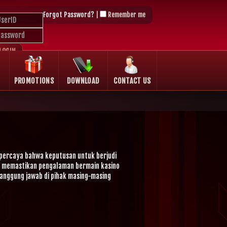
Forgot Password?
|
Remember me
LOGIN
PROMOTIONS
DOWNLOAD
CONTACT US
 percaya bahwa keputusan untuk berjudi
tuk memastikan pengalaman bermain kasino
tanggung jawab di pihak masing-masing