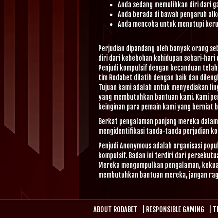
Anda sedang memulihkan diri dari 
Anda berada di bawah pengaruh alko
Anda mencoba untuk menutupi keru
Perjudian dipandang oleh banyak orang se
diri dari kehebohan kehidupan sehari-hari
Penjudi kompulsif dengan kecanduan telah 
tim Rodabet dilatih dengan baik dan dile
Tujuan kami adalah untuk menyediakan li
yang membutuhkan bantuan kami. Kami per
keinginan para pemain kami yang berniat b
Berkat pengalaman panjang mereka dalam i
mengidentifikasi tanda-tanda perjudian ko
Penjudi Anonymous adalah organisasi pop
kompulsif. Badan ini terdiri dari perseku
Mereka mengumpulkan pengalaman, kekuat
membutuhkan bantuan mereka, jangan rag
ABOUT RODABET
|
RESPONSIBLE GAMING
|
T